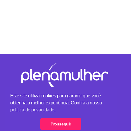
Este site utiliza cookies para garantir que você
obtenha a melhor experiência. Confira a nossa
Plena Mulher - Um lugar feminino
política de privacidade.
Telefone:
(11) 2369-0000
Formulário de Contato
Prosseguir