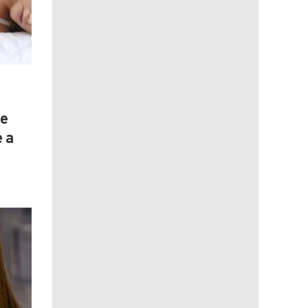
se
 a