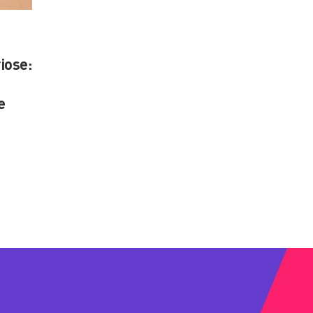
iose:
e