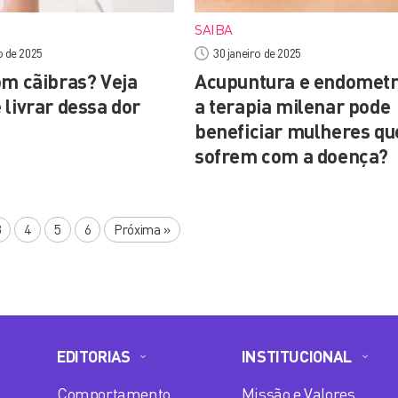
SAIBA
o de 2025
30 janeiro de 2025
om cãibras? Veja
Acupuntura e endometr
 livrar dessa dor
a terapia milenar pode
beneficiar mulheres qu
sofrem com a doença?
3
4
5
6
Próxima
»
EDITORIAS
INSTITUCIONAL
Comportamento
Missão e Valores