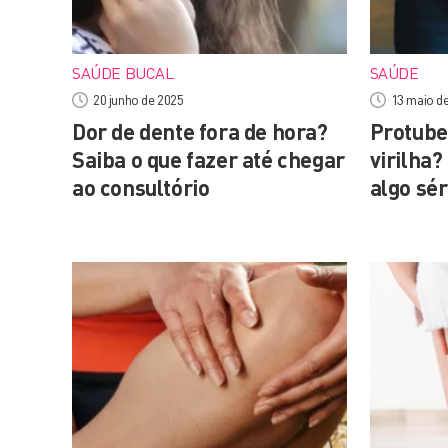
SAÚDE BUCAL
SAÚDE
20 junho de 2025
13 maio d
Dor de dente fora de hora?
Protube
Saiba o que fazer até chegar
virilha?
ao consultório
algo sér