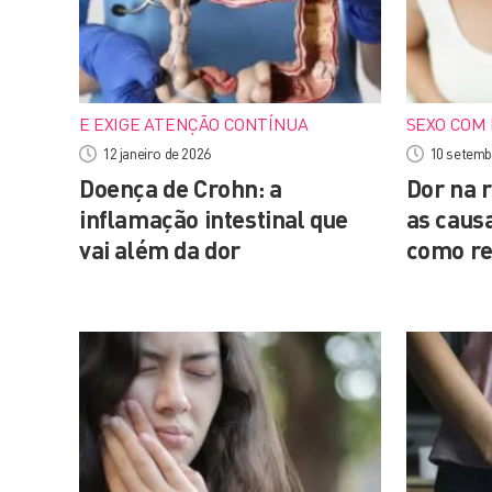
E EXIGE ATENÇÃO CONTÍNUA
SEXO COM
12 janeiro de 2026
10 setemb
Doença de Crohn: a
Dor na 
inflamação intestinal que
as caus
vai além da dor
como re