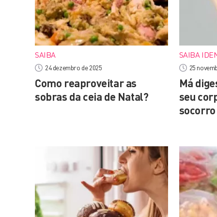
SAIBA
SAIBA IDE
24 dezembro de 2025
25 novemb
Como reaproveitar as
Má diges
sobras da ceia de Natal?
seu cor
socorro