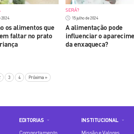
A
SERÁ?
e 2024
15 julho de 2024
ão os alimentos que
A alimentação pode
em faltar no prato
influenciar o aparecim
criança
da enxaqueca?
2
3
4
Próxima
»
EDITORIAS
INSTITUCIONAL
Comportamento
Missão e Valores