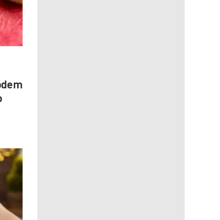
podem
o