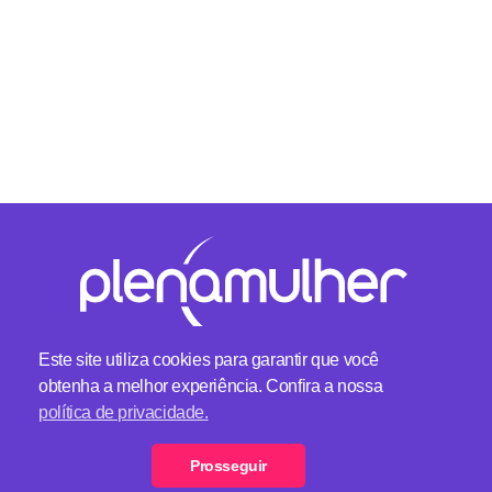
Este site utiliza cookies para garantir que você
obtenha a melhor experiência. Confira a nossa
Plena Mulher - Um lugar feminino
política de privacidade.
Telefone:
(11) 2369-0000
Formulário de Contato
Prosseguir