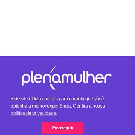
Este site utiliza cookies para garantir que você
obtenha a melhor experiência. Confira a nossa
Plena Mulher - Um lugar feminino
política de privacidade.
Telefone:
(11) 2369-0000
Formulário de Contato
Prosseguir